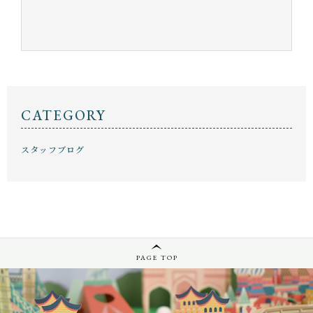
店舗概要
～
SHOPPING GUIDE
インテリア・工作
ショッピングガイド
その他
在庫あり
セール
NEWS
ニュース
CATEGORY
並び順
CONTENTS
スタッフブログ
コンテンツ
PRIVACY
プライバシーポリシー
PAGE TOP
お問い合わせ