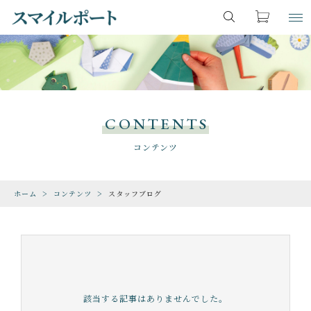
キーワード検索
お気に入り
LOGIN
ITEM
すべて
商品一覧
CONTENTS
こだわり検索
ファンタジー・魔法
CHECKED PRODUCTS
コンテンツ
最近チェックした商品
親カテゴリ
恐竜・古生物
ホーム
コンテンツ
スタッフブログ
ORDER HISTORY
注文履歴
期間限定
子カテゴリ
ABOUT US
動物・生き物
スマイルポートについて
SHOP
該当する記事はありませんでした。
価格帯
ゲーム・地図・知育