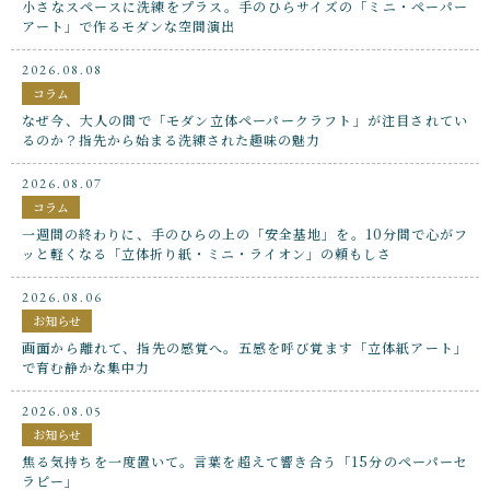
店舗概要
小さなスペースに洗練をプラス。手のひらサイズの「ミニ・ペーパー
アート」で作るモダンな空間演出
～
SHOPPING GUIDE
インテリア・工作
2026.08.08
ショッピングガイド
その他
コラム
なぜ今、大人の間で「モダン立体ペーパークラフト」が注目されてい
在庫あり
セール
NEWS
るのか？指先から始まる洗練された趣味の魅力
ニュース
2026.08.07
並び順
CONTENTS
コラム
一週間の終わりに、手のひらの上の「安全基地」を。10分間で心がフ
コンテンツ
ッと軽くなる「立体折り紙・ミニ・ライオン」の頼もしさ
PRIVACY
2026.08.06
プライバシーポリシー
お知らせ
画面から離れて、指先の感覚へ。五感を呼び覚ます「立体紙アート」
で育む静かな集中力
お問い合わせ
2026.08.05
お知らせ
焦る気持ちを一度置いて。言葉を超えて響き合う「15分のペーパーセ
ラピー」