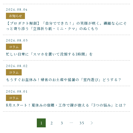
2026.08.04
お知らせ
【プロダクト解剖】「自分でできた！」の笑顔が咲く。繊細な心にそ
っと寄り添う「立体折り紙・ミニ・クマ」のぬくもり
2026.08.03
コラム
忙しい日常に「スマホを置いて没頭する1時間」を
2026.08.02
コラム
もうすぐお盆休み！帰省のお土産や猛暑の「室内遊び」どうする？
2026.08.01
コラム
8月スタート！夏休みの宿題・工作で親が抱える「3つの悩み」とは？
...
1
2
3
35