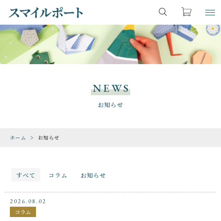
キーワード検索
お気に入り
LOGIN
ITEM
すべて
商品一覧
NEWS
こだわり検索
ファンタジー・魔法
CHECKED PRODUCTS
お知らせ
最近チェックした商品
親カテゴリ
恐竜・古生物
ホーム
お知らせ
ORDER HISTORY
注文履歴
期間限定
子カテゴリ
ABOUT US
すべて
コラム
お知らせ
動物・生き物
スマイルポートについて
2026.08.02
SHOP
コラム
価格帯
ゲーム・地図・知育