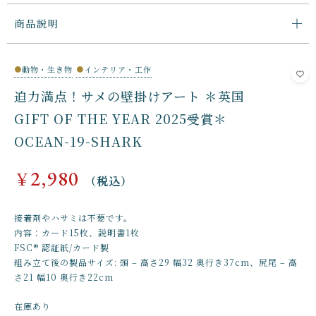
商品説明
●
動物・生き物
●
インテリア・工作
迫力満点！サメの壁掛けアート ＊英国
GIFT OF THE YEAR 2025受賞＊
OCEAN-19-SHARK
2,980
￥
（税込）
接着剤やハサミは不要です。
内容：カード15枚、説明書1枚
FSC® 認証紙/カード製
組み立て後の製品サイズ: 頭 – 高さ29 幅32 奥行き37cm、尻尾 – 高
さ21 幅10 奥行き22cm
在庫あり