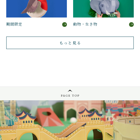
2025
受
賞
＊
期間限定
動物・生き物
OCEAN-
19-
SHARK
もっと見る
個
PAGE TOP