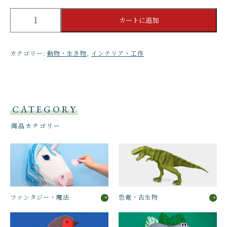
迫
カートに追加
力
満
点！
カテゴリー:
動物・生き物
,
インテリア・工作
サ
メ
の
壁
掛
CATEGORY
け
ア
商品カテゴリー
ー
ト
＊
英
国
GIFT
OF
ファンタジー・魔法
恐竜・古生物
THE
YEAR