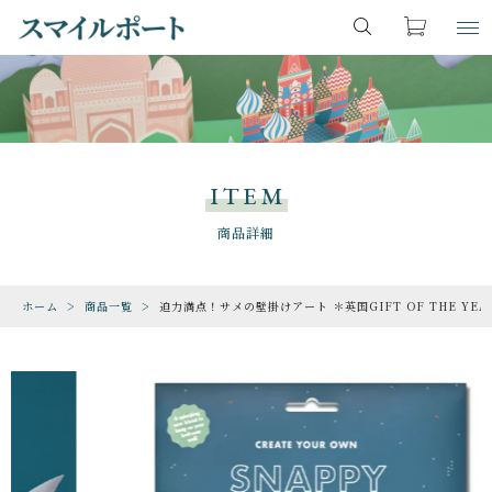
カートに商品を追加しました
キーワード検索
お気に入り
LOGIN
ITEM
すべて
商品一覧
ITEM
こだわり検索
ファンタジー・魔法
CHECKED PRODUCTS
商品詳細
ショッピングを続ける
最近チェックした商品
親カテゴリ
恐竜・古生物
ホーム
商品一覧
迫力満点！サメの壁掛けアート ＊英国GIFT OF THE YEAR 
ORDER HISTORY
カートを確認する
注文履歴
期間限定
子カテゴリ
ABOUT US
動物・生き物
スマイルポートについて
SHOP
価格帯
ゲーム・地図・知育