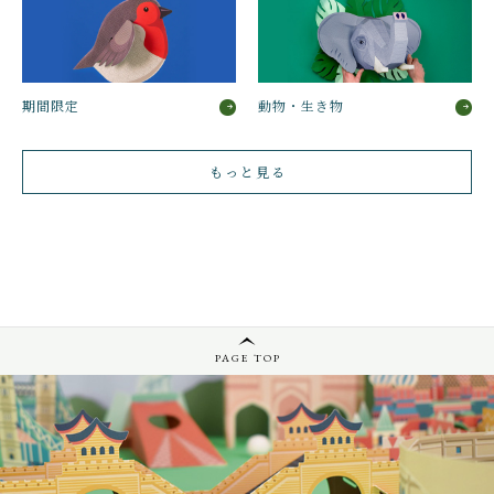
立
て
式
ペ
期間限定
動物・生き物
ー
パ
ー
もっと見る
ク
ラ
フ
ト）
BBB-
23-
LADYBIRD
個
PAGE TOP