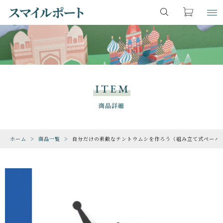
カートに商品を追加しました
キーワード検索
お気に入り
LOGIN
ITEM
すべて
商品一覧
ITEM
こだわり検索
ファンタジー・魔法
CHECKED PRODUCTS
商品詳細
ショッピングを続ける
最近チェックした商品
親カテゴリ
恐竜・古生物
ホーム
商品一覧
自分だけの素敵なテントウムシを作ろう（組み立て式ペーパークラ
ORDER HISTORY
カートを確認する
注文履歴
期間限定
子カテゴリ
ABOUT US
動物・生き物
スマイルポートについて
SHOP
価格帯
ゲーム・地図・知育