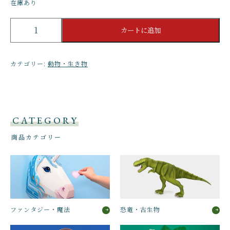
在庫あり
自
カートに追加
分
だ
け
カテゴリー:
動物・生き物
の
素
敵
な
テ
CATEGORY
ン
ト
商品カテゴリー
ウ
ム
シ
を
作
ろ
う
ファンタジー・魔法
恐竜・古生物
（組
み