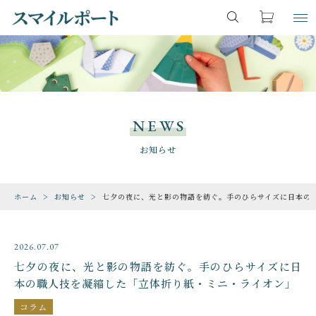
キーワード検索
お気に入り
LOGIN
ITEM
すべて
商品一覧
NEWS
こだわり検索
ファンタジー・魔法
CHECKED PRODUCTS
お知らせ
最近チェックした商品
親カテゴリ
恐竜・古生物
ホーム
お知らせ
七夕の夜に、光と影の物語を紡ぐ。手のひらサイズに日本の
ORDER HISTORY
注文履歴
期間限定
子カテゴリ
2026.07.07
ABOUT US
動物・生き物
七夕の夜に、光と影の物語を紡ぐ。手のひらサイズに日
スマイルポートについて
本の職人技を凝縮した「立体折り紙・ミニ・ライオン」
SHOP
価格帯
ゲーム・地図・知育
コラム