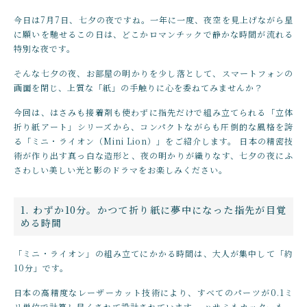
店舗概要
～
今日は7月7日、七夕の夜ですね。一年に一度、夜空を見上げながら星
SHOPPING GUIDE
インテリア・工作
に願いを馳せるこの日は、どこかロマンチックで静かな時間が流れる
特別な夜です。
ショッピングガイド
その他
そんな七夕の夜、お部屋の明かりを少し落として、スマートフォンの
在庫あり
セール
NEWS
画面を閉じ、上質な「紙」の手触りに心を委ねてみませんか？
ニュース
今回は、はさみも接着剤も使わずに指先だけで組み立てられる「立体
並び順
折り紙アート」シリーズから、コンパクトながらも圧倒的な風格を誇
CONTENTS
る「ミニ・ライオン（Mini Lion）」をご紹介します。 日本の精密技
コンテンツ
術が作り出す真っ白な造形と、夜の明かりが織りなす、七夕の夜にふ
さわしい美しい光と影のドラマをお楽しみください。
PRIVACY
プライバシーポリシー
1. わずか10分。かつて折り紙に夢中になった指先が目覚
める時間
「ミニ・ライオン」の組み立てにかかる時間は、大人が集中して「約
お問い合わせ
10分」です。
日本の高精度なレーザーカット技術により、すべてのパーツが0.1ミ
リ単位で計算し尽くされて設計されています。 ハサミもカッターも、