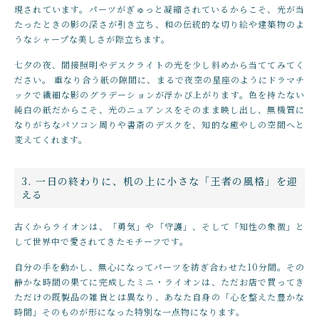
現されています。パーツがぎゅっと凝縮されているからこそ、光が当
たったときの影の深さが引き立ち、和の伝統的な切り絵や建築物のよ
うなシャープな美しさが際立ちます。
七夕の夜、間接照明やデスクライトの光を少し斜めから当ててみてく
ださい。 重なり合う紙の隙間に、まるで夜空の星座のようにドラマチ
ックで繊細な影のグラデーションが浮かび上がります。色を持たない
純白の紙だからこそ、光のニュアンスをそのまま映し出し、無機質に
なりがちなパソコン周りや書斎のデスクを、知的な癒やしの空間へと
変えてくれます。
3. 一日の終わりに、机の上に小さな「王者の風格」を迎
える
古くからライオンは、「勇気」や「守護」、そして「知性の象徴」と
して世界中で愛されてきたモチーフです。
自分の手を動かし、無心になってパーツを紡ぎ合わせた10分間。その
静かな時間の果てに完成したミニ・ライオンは、ただお店で買ってき
ただけの既製品の雑貨とは異なり、あなた自身の「心を整えた豊かな
時間」そのものが形になった特別な一点物になります。