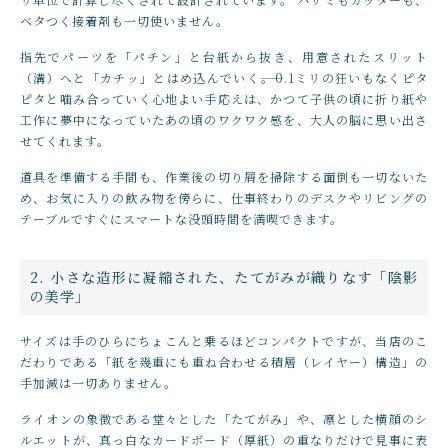
ベタつく接着剤も一切使いません。
指先でパーツを「パチン」と台紙から抜き、用意されたスリット
（溝）へと「カチッ」とはめ込んでいく――。0.1ミリの狂いもなくピタ
ピタと噛み合っていく心地よい手応えは、かつて子供の頃に折り紙や
工作に夢中になっていたあの頃のワクワク感を、大人の脳に思い出さ
せてくれます。
道具を準備する手間も、作業後の切り屑を掃除する面倒も一切ないた
め、お気に入りの飲み物を傍らに、仕事終わりのデスクやリビングの
テーブルですぐにスマートな没頭時間を満喫できます。
2. 小さな造形に凝縮された、たてがみが織りなす「陰影
の美学」
サイズは手のひらにちょこんと乗るほどコンパクトですが、当店のこ
だわりである「紙を幾重にも重ね合わせる積層（レイヤー）構造」の
手加減は一切ありません。
ライオンの象徴である堂々とした「たてがみ」や、凛とした横顔のシ
ルエットが、真っ白なカードボード（厚紙）の重なりだけで見事に表