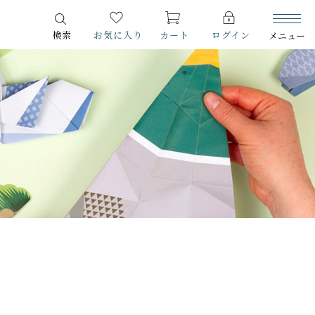
検索
お気に入り
カート
ログイン
メニュー
ITEM
商品一覧
CHECKED PRODUCTS
最近チェックした商品
ORDER HISTORY
注文履歴
ABOUT US
スマイルポートについて
SHOP
店舗概要
SHOPPING GUIDE