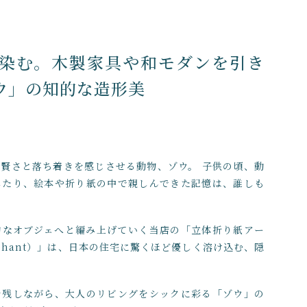
在庫あり
染む。木製家具や和モダンを引き
ウ」の知的な造形美
賢さと落ち着きを感じさせる動物、ゾウ。 子供の頃、動
したり、絵本や折り紙の中で親しんできた記憶は、誰しも
的なオブジェへと編み上げていく当店の「立体折り紙アー
phant）」は、日本の住宅に驚くほど優しく溶け込む、隠
を残しながら、大人のリビングをシックに彩る「ゾウ」の