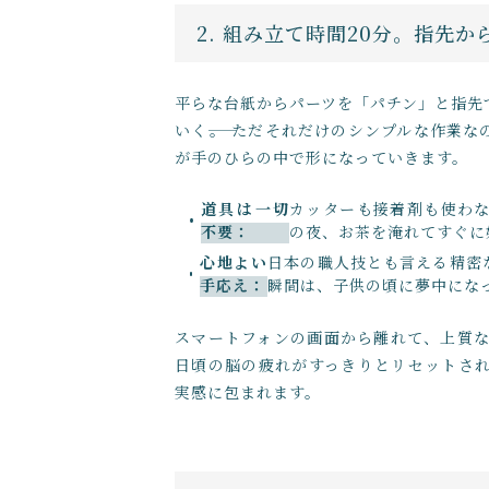
2. 組み立て時間20分。指先
平らな台紙からパーツを「パチン」と指先
いく――。 ただそれだけのシンプルな作業
が手のひらの中で形になっていきます。
道具は一切
カッターも接着剤も使わ
不要：
の夜、お茶を淹れてすぐに
心地よい
日本の職人技とも言える精密
手応え：
瞬間は、子供の頃に夢中にな
スマートフォンの画面から離れて、上質な
日頃の脳の疲れがすっきりとリセットさ
実感に包まれます。