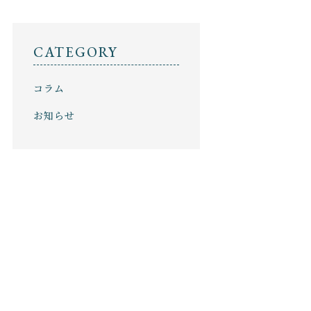
セール
ショッピングガイド
NEWS
CATEGORY
ニュース
コラム
CONTENTS
コンテンツ
お知らせ
PRIVACY
プライバシーポリシー
お問い合わせ