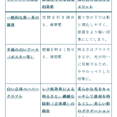
的効果
メリット
一般的な黒・茶の
空間を引き締め
曇り空の下では影
雑貨
る、重厚感
と同化しやすく、
部屋をより暗い印
象にしてしまう。
平面の白いアート
壁面を明るく見せ
明るさはプラスで
（ポスター等）
る、清潔感
きるが、光が均一
に反射するため、
ややのっぺりした
印象に。
白い立体ペーパー
レフ板効果による
柔らかな光をキャ
クラフト
明るさと、繊細な
ッチして部屋を明
陰影（立体感）の
るくし、美しい影
創出
のグラデーション