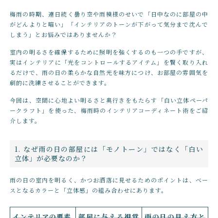
店舗概要
～
梅雨の時期、連日続く曇り空や雨模様のせいで「日中なのに部屋の中
SHOPPING GUIDE
インテリア・工作
がどんよりと暗い」「インテリアのトーンが下がって気分まで沈んで
しまう」とお悩みではありませんか？
ショッピングガイド
その他
室内の明るさを確保するために照明を強くするのも一つの手ですが、
在庫あり
セール
NEWS
実はインテリアに「光をコントロールするアイテム」を賢く取り入れ
ニュース
るだけで、雨の日の柔らかな自然光を味方につけ、お部屋の雰囲気を
劇的に洗練させることができます。
並び順
CONTENTS
今回は、空間に心地よい明るさと奥行きをもたらす「白い立体ペーパ
コンテンツ
ークラフト」を使った、梅雨時のインテリアコーディネート術をご紹
介します。
PRIVACY
プライバシーポリシー
1. なぜ雨の日の部屋には「モノトーン」ではなく「白い
立体」が必要なのか？
雨の日の室内を明るく、かつお洒落に見せるためのポイントは、ベー
お問い合わせ
スとなるカラーと「立体感」の組み合わせにあります。
インテリアの要素
部屋に与える視覚
雨の日の見え方と