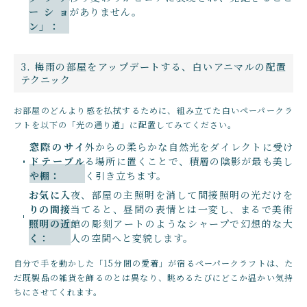
ーショ
がありません。
ン」：
3. 梅雨の部屋をアップデートする、白いアニマルの配置
テクニック
お部屋のどんより感を払拭するために、組み立てた白いペーパークラ
フトを以下の「光の通り道」に配置してみてください。
窓際のサイ
外からの柔らかな自然光をダイレクトに受け
ドテーブル
る場所に置くことで、積層の陰影が最も美し
や棚：
く引き立ちます。
お気に入
夜、部屋の主照明を消して間接照明の光だけを
りの間接
当てると、昼間の表情とは一変し、まるで美術
照明の近
館の彫刻アートのようなシャープで幻想的な大
く：
人の空間へと変貌します。
自分で手を動かした「15分間の愛着」が宿るペーパークラフトは、た
だ既製品の雑貨を飾るのとは異なり、眺めるたびにどこか温かい気持
ちにさせてくれます。