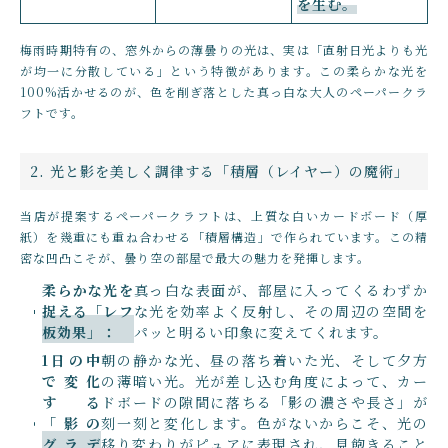
を生む。
梅雨時期特有の、窓外からの薄曇りの光は、実は「直射日光よりも光
が均一に分散している」という特徴があります。この柔らかな光を
100%活かせるのが、色を削ぎ落とした真っ白な大人のペーパークラ
フトです。
2. 光と影を美しく調律する「積層（レイヤー）の魔術」
当店が提案するペーパークラフトは、上質な白いカードボード（厚
紙）を幾重にも重ね合わせる「積層構造」で作られています。この精
密な凹凸こそが、曇り空の部屋で最大の魅力を発揮します。
柔らかな光を
真っ白な表面が、部屋に入ってくるわずか
捉える「レフ
な光を効率よく反射し、その周辺の空間を
板効果」：
パッと明るい印象に変えてくれます。
1日の中
朝の静かな光、昼の落ち着いた光、そして夕方
で変化
の薄暗い光。光が差し込む角度によって、カー
する
ドボードの隙間に落ちる「影の濃さや長さ」が
「影の
刻一刻と変化します。色がないからこそ、光の
グラデ
移り変わりがピュアに表現され、見飽きること