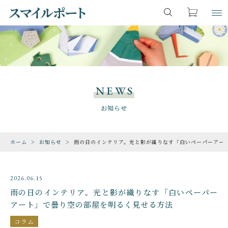
キーワード検索
お気に入り
LOGIN
ITEM
すべて
商品一覧
NEWS
こだわり検索
ファンタジー・魔法
CHECKED PRODUCTS
お知らせ
最近チェックした商品
親カテゴリ
恐竜・古生物
ホーム
お知らせ
雨の日のインテリア。光と影が織りなす「白いペーパーアー
ORDER HISTORY
注文履歴
期間限定
子カテゴリ
2026.06.15
ABOUT US
動物・生き物
雨の日のインテリア。光と影が織りなす「白いペーパー
スマイルポートについて
アート」で曇り空の部屋を明るく見せる方法
SHOP
価格帯
ゲーム・地図・知育
コラム