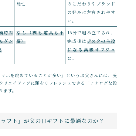
能性
のこだわりやブランド
の好みに左右されやす
い。
頭時間
なし（糊も道具も不
15分で組み立てられ、
モダン
要）
完成後は
デスクの主役
立
になる高級オブジェ
に。
スマホを眺めていることが多い」というお父さんには、受
クリエイティブに頭をリフレッシュできる「アナログな没
れます。
ークラフト」が父の日ギフトに最適なのか？