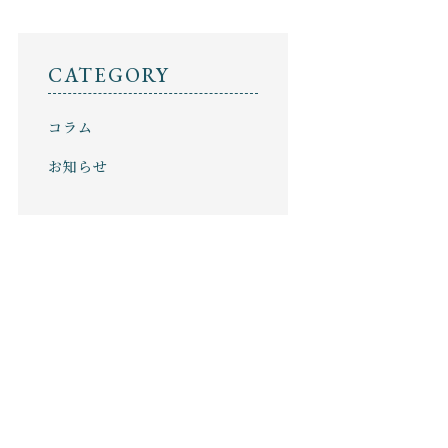
セール
ショッピングガイド
NEWS
CATEGORY
ニュース
コラム
CONTENTS
コンテンツ
お知らせ
PRIVACY
プライバシーポリシー
お問い合わせ