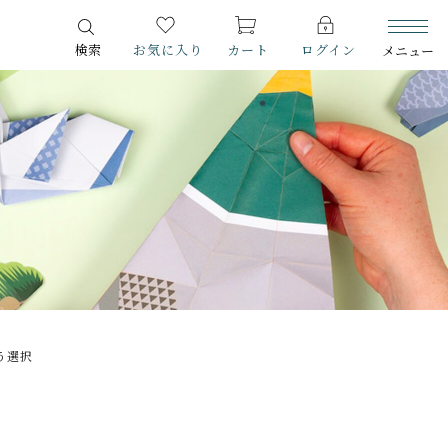
検索
お気に入り
カート
ログイン
メニュー
ITEM
商品一覧
CHECKED PRODUCTS
最近チェックした商品
ORDER HISTORY
注文履歴
ABOUT US
スマイルポートについて
う選択
SHOP
店舗概要
SHOPPING GUIDE