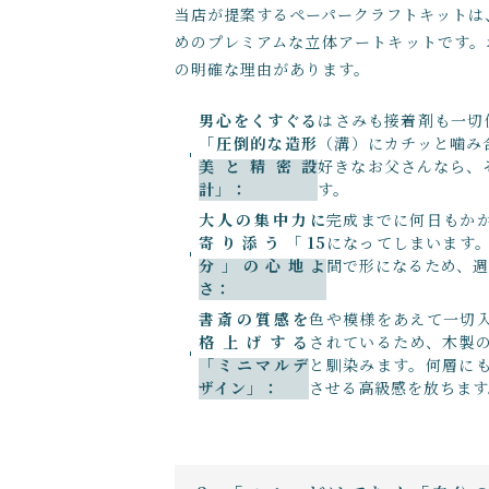
当店が提案するペーパークラフトキットは
めのプレミアムな立体アートキットです。
の明確な理由があります。
男心をくすぐる
はさみも接着剤も一切
「圧倒的な造形
（溝）にカチッと噛み
美と精密設
好きなお父さんなら、
計」：
す。
大人の集中力に
完成までに何日もか
寄り添う「15
になってしまいます。
分」の心地よ
間で形になるため、
さ：
書斎の質感を
色や模様をあえて一切
格上げする
されているため、木製
「ミニマルデ
と馴染みます。何層に
ザイン」：
させる高級感を放ちます