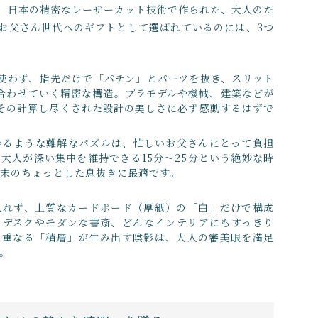
、日本の精密なレーザーカット技術で作られた、大人のた
お父さん世代へのギフトとして選ばれているのには、3つ
使わず、指先だけで「パチン」とパーツを抜き、スリット
合わせていく精密な構造。プラモデルや機械、建築などが
その計算し尽くされた設計の美しさに必ず感動するはずで
かるような難解なパズルは、忙しいお父さんにとって負担
大人が深い集中を維持できる15分〜25分という絶妙な時
週末のちょっとした息抜きに最適です。
入れず、上質なカードボード（厚紙）の「白」だけで構成
のデスクやモダンな書斎、どんなインテリアにもすっきり
も重なる「積層」が生み出す陰影は、大人の審美眼を満足
。