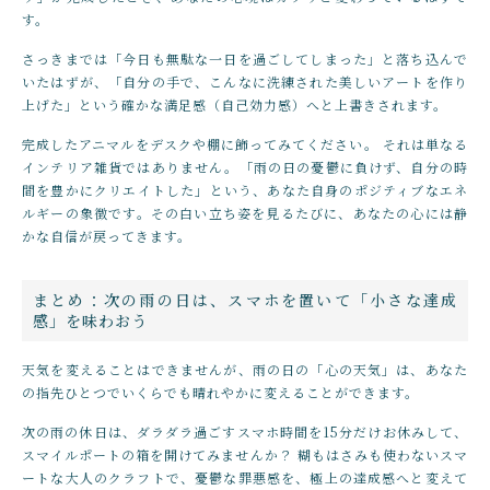
す。
さっきまでは「今日も無駄な一日を過ごしてしまった」と落ち込んで
いたはずが、「自分の手で、こんなに洗練された美しいアートを作り
上げた」という確かな満足感（自己効力感）へと上書きされます。
完成したアニマルをデスクや棚に飾ってみてください。 それは単なる
インテリア雑貨ではありません。「雨の日の憂鬱に負けず、自分の時
間を豊かにクリエイトした」という、あなた自身のポジティブなエネ
ルギーの象徴です。その白い立ち姿を見るたびに、あなたの心には静
かな自信が戻ってきます。
まとめ：次の雨の日は、スマホを置いて「小さな達成
感」を味わおう
天気を変えることはできませんが、雨の日の「心の天気」は、あなた
の指先ひとつでいくらでも晴れやかに変えることができます。
次の雨の休日は、ダラダラ過ごすスマホ時間を15分だけお休みして、
スマイルポートの箱を開けてみませんか？ 糊もはさみも使わないスマ
ートな大人のクラフトで、憂鬱な罪悪感を、極上の達成感へと変えて