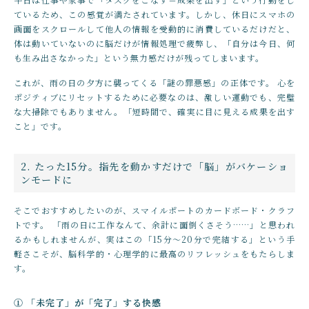
ているため、この感覚が満たされています。しかし、休日にスマホの
画面をスクロールして他人の情報を受動的に消費しているだけだと、
体は動いていないのに脳だけが情報処理で疲弊し、「自分は今日、何
も生み出さなかった」という無力感だけが残ってしまいます。
これが、雨の日の夕方に襲ってくる「謎の罪悪感」の正体です。 心を
ポジティブにリセットするために必要なのは、激しい運動でも、完璧
な大掃除でもありません。「短時間で、確実に目に見える成果を出す
こと」です。
2. たった15分。指先を動かすだけで「脳」がバケーショ
ンモードに
そこでおすすめしたいのが、スマイルポートのカードボード・クラフ
トです。 「雨の日に工作なんて、余計に面倒くさそう……」と思われ
るかもしれませんが、実はこの「15分〜20分で完結する」という手
軽さこそが、脳科学的・心理学的に最高のリフレッシュをもたらしま
す。
① 「未完了」が「完了」する快感