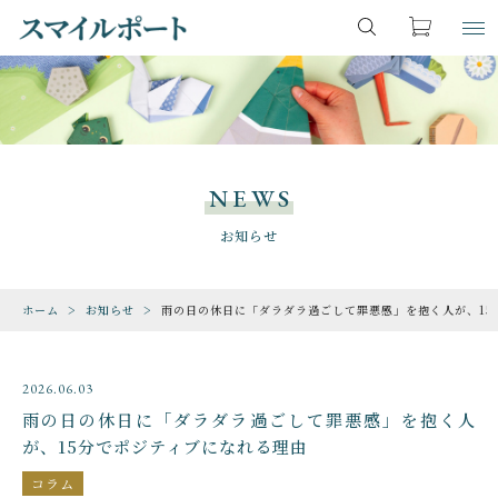
キーワード検索
お気に入り
LOGIN
ITEM
すべて
商品一覧
NEWS
こだわり検索
ファンタジー・魔法
CHECKED PRODUCTS
お知らせ
最近チェックした商品
親カテゴリ
恐竜・古生物
ホーム
お知らせ
雨の日の休日に「ダラダラ過ごして罪悪感」を抱く人が、15
ORDER HISTORY
注文履歴
期間限定
子カテゴリ
2026.06.03
ABOUT US
動物・生き物
雨の日の休日に「ダラダラ過ごして罪悪感」を抱く人
スマイルポートについて
が、15分でポジティブになれる理由
SHOP
価格帯
ゲーム・地図・知育
コラム