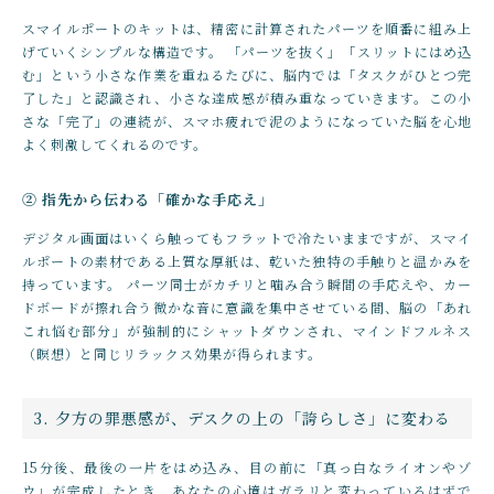
スマイルポートのキットは、精密に計算されたパーツを順番に組み上
げていくシンプルな構造です。 「パーツを抜く」「スリットにはめ込
む」という小さな作業を重ねるたびに、脳内では「タスクがひとつ完
了した」と認識され、小さな達成感が積み重なっていきます。この小
さな「完了」の連続が、スマホ疲れで泥のようになっていた脳を心地
よく刺激してくれるのです。
② 指先から伝わる「確かな手応え」
デジタル画面はいくら触ってもフラットで冷たいままですが、スマイ
ルポートの素材である上質な厚紙は、乾いた独特の手触りと温かみを
持っています。 パーツ同士がカチリと噛み合う瞬間の手応えや、カー
ドボードが擦れ合う微かな音に意識を集中させている間、脳の「あれ
これ悩む部分」が強制的にシャットダウンされ、マインドフルネス
（瞑想）と同じリラックス効果が得られます。
3. 夕方の罪悪感が、デスクの上の「誇らしさ」に変わる
15分後、最後の一片をはめ込み、目の前に「真っ白なライオンやゾ
ウ」が完成したとき、あなたの心境はガラリと変わっているはずで