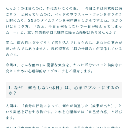
店舗概要
～
せっかくの休日なのに、外はあいにくの雨。 「今日こそは有意義に過
SHOPPING GUIDE
インテリア・工作
ごそう」と思っていたのに、ベッドの中でスマートフォンをダラダラ
と眺めたり、SNSのタイムラインを何往復もしがちですよね。気がつ
ショッピングガイド
その他
けばもう夕方。「あぁ、今日も何もしないで一日が終わってしまっ
在庫あり
セール
た……」と、重い罪悪感や自己嫌悪に陥った経験はありませんか？
NEWS
ニュース
実は、雨の日にダラダラして落ち込んでしまうのは、あなたの意志が
弱いからではありません。現代特有の「脳の仕組み」が関係している
並び順
CONTENTS
のです。
コンテンツ
今回は、そんな雨の日の憂鬱な気分を、たった15分でパッと前向きに
変えるための心理学的なアプローチをご紹介します。
PRIVACY
プライバシーポリシー
1. なぜ「何もしない休日」は、心までブルーにするの
か？
人間は、「自分の行動によって、何かが前進した（成果が出た）」と
お問い合わせ
いう実感を好む生き物です。これを心理学では「自己効力感」と呼び
ます。
平日は仕事や家事で「タスクをこなす＝成果を出す」という行動をし