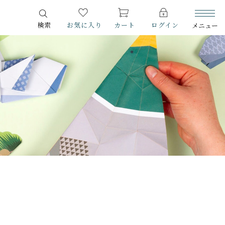
検索
お気に入り
カート
ログイン
メニュー
ITEM
商品一覧
CHECKED PRODUCTS
最近チェックした商品
ORDER HISTORY
注文履歴
ABOUT US
スマイルポートについて
SHOP
店舗概要
SHOPPING GUIDE