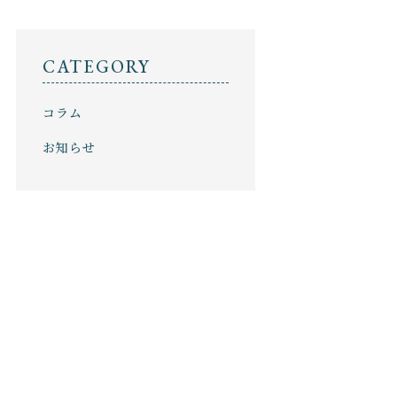
セール
ショッピングガイド
NEWS
CATEGORY
ニュース
コラム
CONTENTS
コンテンツ
お知らせ
PRIVACY
プライバシーポリシー
お問い合わせ